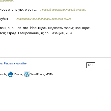
 Ефремовой
зиров ать, р ую, р ует …
Русский орфографический словарь
зи/ру/ют …
Орфографический словарь русского языка
ан, а, о; нсв. что. Насыщать жидкость газом; насыщать
тся; страд. Газирование, я; ср. Газация, и; ж …
ка
,
Реклама на сайте
18+
omla,
Drupal,
WordPress, MODx.