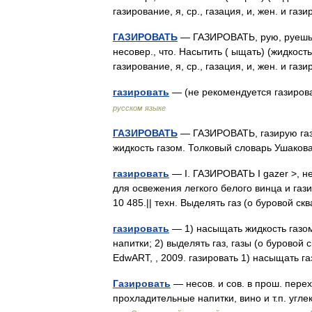
газирование, я, ср., газация, и, жен. и газ
ГАЗИРОВАТЬ
— ГАЗИРОВАТЬ, рую, руешь;
несовер., что. Насытить ( ыщать) (жидкость)
газирование, я, ср., газация, и, жен. и газ
газировать
— (не рекомендуется газиро
русском языке
ГАЗИРОВАТЬ
— ГАЗИРОВАТЬ, газирую гази
жидкость газом. Толковый словарь Ушаков
газировать
— I. ГАЗИРОВАТЬ I gazer >, не
для освежения легкого белого винца и газ
10 485.|| техн. Выделять газ (о буровой 
газировать
— 1) насыщать жидкость газом
напитки; 2) выделять газ, газы (о буровой
EdwART, , 2009. газировать 1) насыщать
Газировать
— несов. и сов. в прош. перех.
прохладительные напитки, вино и т.п. угл