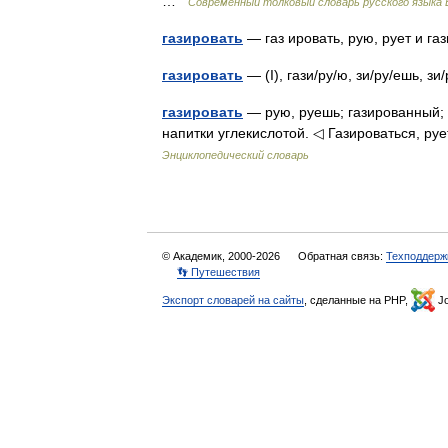
…
Современный толковый словарь русского языка
газировать
— газ ировать, рую, рует и га
газировать
— (I), гази/ру/ю, зи/ру/ешь, 
газировать
— рую, руешь; газированный; в
напитки углекислотой. ◁ Газироваться, руе
Энциклопедический словарь
© Академик, 2000-2026
Обратная связь:
Техподдерж
👣 Путешествия
Экспорт словарей на сайты
, сделанные на PHP,
Jo