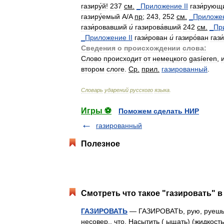
газиру́й
!
237
см
.
_
Приложение
II
гази́рующ
газиру́емый
A
/
A
пр
;
243
,
252
см
.
_
Приложе
гази́ровавший
и́
газирова́вший
242
см
.
_
Пр
_
Приложение
II
гази́рован
и́
газиро́ван
гази
Сведения
о
происхождении
слова:
Слово
происходит
от
немецкого
gasíeren
,
втором
слоге
.
Ср
.
прил
.
газированный
.
Словарь
ударений
русского
языка
.
Игры ⚽
Поможем сделать НИР
газированный
Полезное
Смотреть что такое "газировать" в
ГАЗИРОВАТЬ
— ГАЗИРОВАТЬ, рую, руешь;
несовер., что. Насытить ( ыщать) (жидкость)