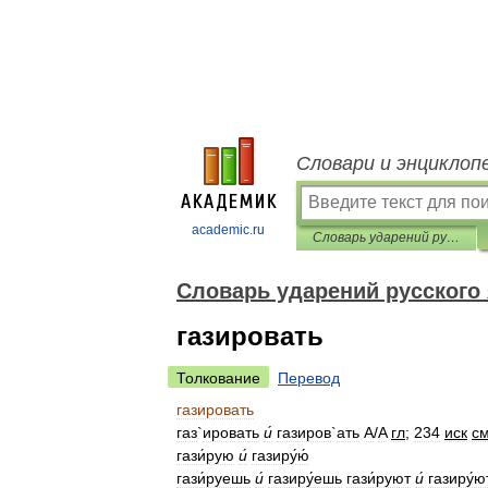
Словари и энциклоп
academic.ru
Словарь ударений русского языка
Словарь ударений русского
газировать
Толкование
Перевод
газировать
газ
`
ировать
и́
газиров
`
ать
A
/
A
гл
;
234
иск
с
гази́рую
и́
газиру́ю́
гази́руешь
и́
газиру́ешь
гази́руют
и́
газиру́ю