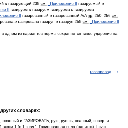
ий
и́
газиру́ющий
238
см
.
_
Приложение
II
гази́руемый
и́
ние
II
гази́руем
и́
газиру́ем
гази́руема
и́
газиру́ема
иложение
II
гази́рованный
и́
газиро́ванный
A
/
A
пр
;
250
,
256
см
.
́рована
и́
газиро́вана
гази́руя
и́
газиру́я́
258
см
.
_
Приложение
II
и
в
одном
из
вариантов
нормы
сохраняется
такое
ударение
на
газопровод
 других словарях:
 ованный и ГАЗИРОВАТЬ, рую, руешь; ованный; совер. и
 газом 1 (в 1 знач.). Газированная вода (напиток). | сущ.