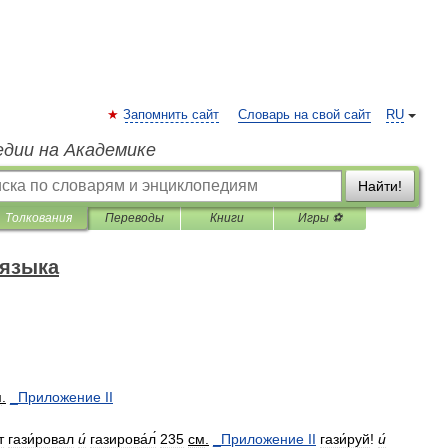
Запомнить сайт
Словарь на свой сайт
RU
едии на Академике
Найти!
Толкования
Переводы
Книги
Игры ⚽
 языка
м
.
_
Приложение
II
т
гази́ровал
и́
газирова́л́
235
см
.
_
Приложение
II
гази́руй
!
и́