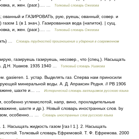
ировка, и, жен. (разг.).… …
Толковый словарь Ожегова
 ованный и ГАЗИРОВАТЬ, рую, руешь; ованный; совер. и
 газом 1 (в 1 знач.). Газированная вода (напиток). | сущ.
ировка, и, жен. (разг.).… …
Толковый словарь Ожегова
вать) …
Словарь трудностей произношения и ударения в современном
рую, газируешь газируешь, несовер., что (спец.). Насыщать
а. Д.Н. Ушаков. 1935 1940 …
Толковый словарь Ушакова
м. gasieren. 1. устар. Выделять газ. Сперва нам приносили
ирующей минеральной воды. А. Д. Апраксин Родня. // РВ 1906
скважине, шахте и… …
Исторический словарь галлицизмов русского языка
, особенно углекислотой, напр, вино, прохладительные
 скважине, шахте и др.). Новый словарь иностранных слов. by
 газом, особенно… …
Словарь иностранных слов русского языка
 1. Насыщать жидкость газом [газ I 1.]. 2. Насыщать
екислотой. Толковый словарь Ефремовой. Т. Ф. Ефремова. 2000